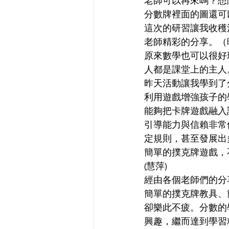
老師可以再來嗎？想
分數牌裡面的圖還可以
這次的研習讓我收穫
老師精彩的分享。（
原來數學也可以很好
人都是課堂上的主人。
昨天活動讓我學到了
利用遊戲增強孩子的
能夠把卡牌遊戲融入
引導能力與信賴非常
定規則，甚至發展出
簡單的撲克牌遊戲，
(慧萍)
經由各個老師們的分
簡單的撲克牌教具、
卻樂此不疲。分數的
興趣，繼而達到學習