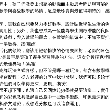
程中，孩子們激發出想贏的動機而主動思考問題與可能的
數學與喜愛數學的熱情，這是最珍貴與最值得期待的，感
享，讓我自己想要努力學好數學、設計貼近學生生活的例
實用性；另外，我也想成為一位能為學生開啟潛能的良師
的遊戲，帶入數學的觀念，在歡樂的氣氛中，不知不覺把
舉數得。讚(麗娟) 
活化的領域，應該用輕鬆愉快的心情去面對，老師的角色
戲"是最容易讓孩子產生學習興趣的方法。這次分數撲克牌
最佳典範！(惠雅) 
克牌玩法各式各樣，但不管是哪一種玩法，都含有數學概
學習歷程！從方老師的分享中我也發現，我們可以多給予
他們可以學得更深、更廣。(梅芳) 
很不想下課，也讓自己又回憶起數學就是要這樣上，實作
師的彩色教具激起自己腦中一些數學遊戲。印象最深刻的
和語文遊戲，没想過分數也可以這麼運用。 