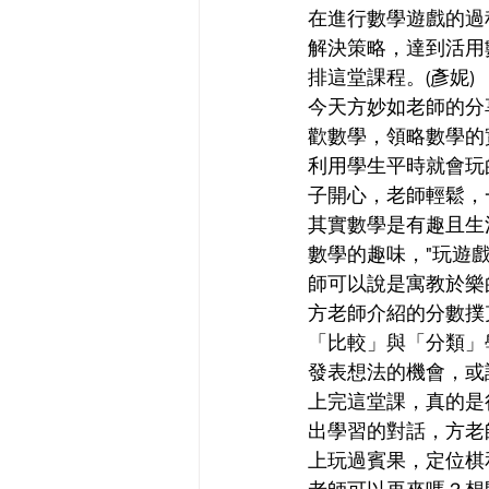
在進行數學遊戲的過
解決策略，達到活用
排這堂課程。(彥妮) 
今天方妙如老師的分
歡數學，領略數學的
利用學生平時就會玩
子開心，老師輕鬆，一
其實數學是有趣且生
數學的趣味，"玩遊
師可以說是寓教於樂的
方老師介紹的分數撲
「比較」與「分類」
發表想法的機會，或許
上完這堂課，真的是
出學習的對話，方老
上玩過賓果，定位棋