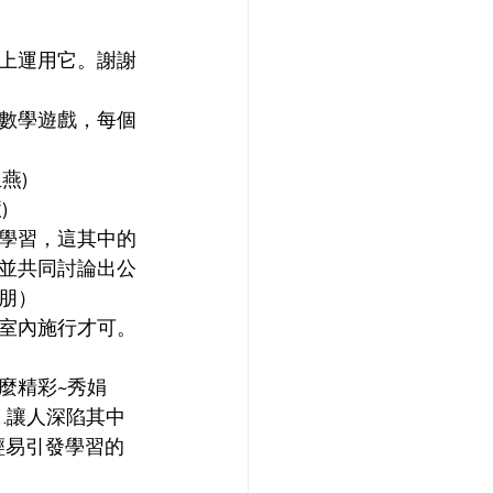
上運用它。謝謝
數學遊戲，每個
) 
 
學習，這其中的
並共同討論出公
朋）
室內施行才可。
麼精彩~秀娟
…讓人深陷其中
輕易引發學習的