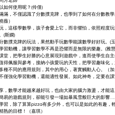
問方老師 
如何使用呢？(伶僅) 
滿滿，不僅認識了分數撲克牌，也學到了如何在分數教學
曉薇） 
玩，這樣學數學，孩子會愛上它，而非懼怕，依照程度玩
(斯嫻) 
分數撲克牌的玩法，果然動手玩數學能讓數學好好玩。(玉燕
學習動機，讓學習數學不再是恐懼而是無限的樂趣。(雅慧)
課堂，把學生好勝的心意展現到遊戲中，進而使學生自主
值得佩服與參考，接納小孩愛玩的天性，把學習趣味化，
多種不同的應用規則，其中的用心，著實觸動人心。（加
不僅強化學習動機，還能適性發展。如此神奇，定要在課
享，數學才能越來越好玩，也由大家的腦力激盪，才能這
簡易的遊戲規則，卻能引發一場如暴風雪般巨大的影響…
學習，除了算算pizza有多少外，也可以是如此的有趣，
精熟的目標！（嘉琪）