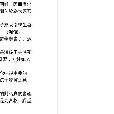
困難，因而產出
謝勺珍為大家安
子來吸引學生喜
。（姵儀） 
數學學會了。孩
是讓孩子去感受
研習，芳妙如老
念中很重要的
孩子發揮創意、
的對話真的會產
是九宫格，課堂