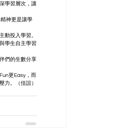
深學習層次，讓
主動投入學習。
與學生自主學習
伴們的生數分享
n更Easy，而
壓力。（佳誼）