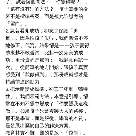
了。 試著換個問法： 「你覺得呢？」、
「還有沒有別的方法？」孩子需要的從
來不是標準答案，而是被允許思考的
「留白」。
2. 急著看見成功，卻忘了保護「勇
氣」。因為怕孩子失敗，我們習慣不停
地修正、代勞。結果卻是——孩子變得
越來越不敢嘗試。比起一次完美的成
功，更珍貴的是那句：「我願意再試一
次。」從簡單的地方開始，讓孩子真實
感受到「我做得到」，那份成就感才是
持續前進的動力。
3. 把示範變成標準，卻忘了尊重「獨特
性」。我們示範方法，本意是引導，卻
常在不知不覺中變成了「你要照我這樣
做」。如果孩子只會複製大人的路徑，
那不是學習，而是服從。學習的本質，
是發展出屬於自己的解決方案。
教育其實不難，難的是放下「控制」。