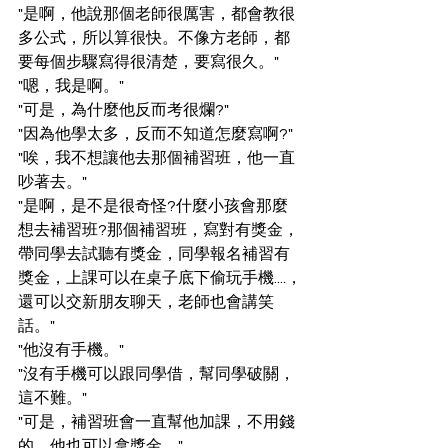
"是啊，他說那個老師很厲害，都會教很
多公式，所以算很快。不像方老師，都
要每個步驟寫得很清楚，要寫很久。"
"嗯，我是啊。"
"可是，為什麼他反而考很爛?"
"因為他學太多，反而不知道怎麼寫啊?"
"唉，我不想讓他去那個補習班，他一直
吵著去。"
"是啊，是不是很奇怪?什麼小孩會那麼
想去補習班?那個補習班，寫對有獎金，
帶同學去試聽有獎金，同學報名補習有
獎金，上課可以在桌子底下偷玩手機....，
還可以交新朋友聊天，老師也會講笑
話。"
"他沒有手機。"
"沒有手機可以跟同學借，幫同學破關，
這不難。"
"可是，補習班會一直幫他加課，不用錢
的。他也可以拿獎金。"