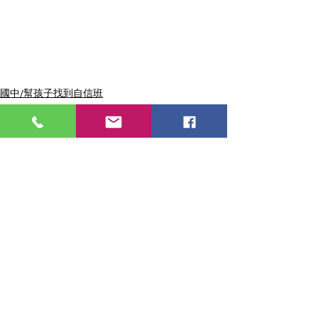
國中/幫孩子找到自信班
高中/陽光明媚班
適性教學
查看全部
最新文章