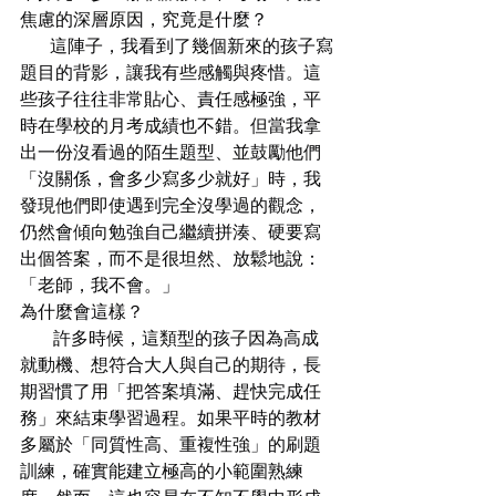
焦慮的深層原因，究竟是什麼？
         這陣子，我看到了幾個新來的孩子寫
題目的背影，讓我有些感觸與疼惜。這
些孩子往往非常貼心、責任感極強，平
時在學校的月考成績也不錯。但當我拿
出一份沒看過的陌生題型、並鼓勵他們
「沒關係，會多少寫多少就好」時，我
發現他們即使遇到完全沒學過的觀念，
仍然會傾向勉強自己繼續拼湊、硬要寫
出個答案，而不是很坦然、放鬆地說：
「老師，我不會。」
為什麼會這樣？
          許多時候，這類型的孩子因為高成
就動機、想符合大人與自己的期待，長
期習慣了用「把答案填滿、趕快完成任
務」來結束學習過程。如果平時的教材
多屬於「同質性高、重複性強」的刷題
訓練，確實能建立極高的小範圍熟練