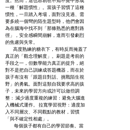
度。然而，這也容易在不知不覺中形成
一種「解題慣性」。當孩子習慣了這種
慣性，一旦踏入考場，面對沒見過、需
要多繞一個彎的陌生題型時，他們會因
為在腦海中找不到「那條熟悉的應對路
徑」，安全感瞬間崩解，進而引發劇烈
的焦慮與失常。
         高度熟練的糖衣下，有時反而掩蓋了
真正的「觀念理解度」。刷題是考前的
手段之一，但數學能力真正的提升，絕
對不是把自己訓練成答題機器，而在於
孩子有沒有「跟題目對話、挑戰陌生視
野」的勇氣。面對這類自我要求高的孩
子，未來的學習方向或許可以做些調
整： 減少過度重複的練習：避免大腦進
入機械式運作。 拉寬學習視野：適度加
入不同層次、不同觀點的教材，習慣
「與不確定性相處」。
          每個孩子都有自己的學習節奏。當