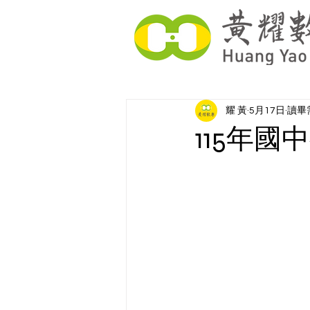
耀 黃
5月17日
讀畢需
115年