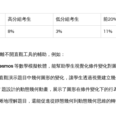
高分組考生 
低分組考生 
前20
8%
3%
11%
習離不開直觀工具的輔助，例如：
esmos
 等數學模擬軟體，能幫助學生視覺化條件變化對
直觀演示題目中幾何圖形的變化，讓學生透過視覺建立幾
17 題設計的動態幾何動畫，展示了圖形在條件變化下的行
晰地理解題目，還能促進從靜態幾何到動態幾何思維的轉