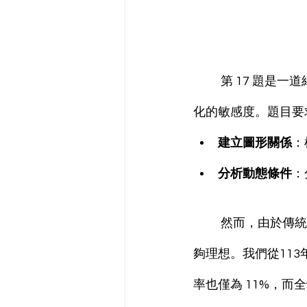
	第 17 題是一道結合座標幾何與動態圖形特性的題目，主要考察學生對幾何圖形移動與變
化的敏感度。題目要
建立圖形關係
：
分析動態條件
：
	然而，由於傳統教材多停留於靜態幾何概念的學習，學生對這類動態問題的掌握往往不
夠理想。我們從113
率也僅為 11%，