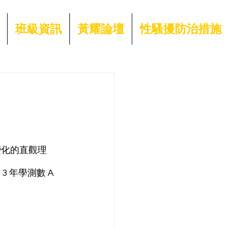
班級資訊
黃耀論壇
性騷擾防治措施
年學測數 A 