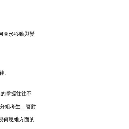
律。
高分組考生，答對
態幾何思維方面的