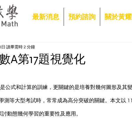
最新消息
預約諮詢
關於黃耀
0日
讀畢需時 2 分鐘
測數A第17題視覺化
測等大型考試時，常常成為高分突破的關鍵。本文以 113 
入探討動態幾何學習的重要性及應用。