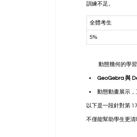
訓練不足。
全體考生 
5%
	動態幾何的學
GeoGebra 與 D
動態動畫展示，
以下是一段針對第 
不僅能幫助學生更清