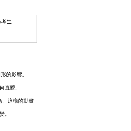
%考生
圖形的影響。
何直觀。
為。這樣的動畫
變。