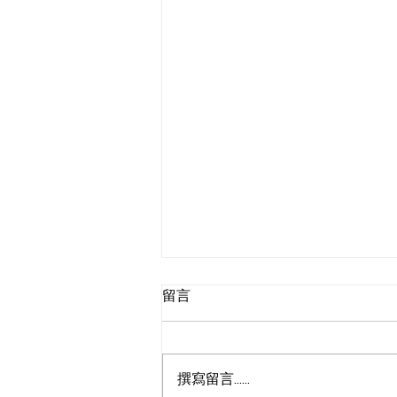
留言
撰寫留言......
115年分科測驗數乙