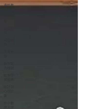
適性教
學
素養教
學
自主學
習
補救教
學
資優教
學
數學能
力檢測
數學學
習困難
統計與
心理計
量
分小數
撲克牌