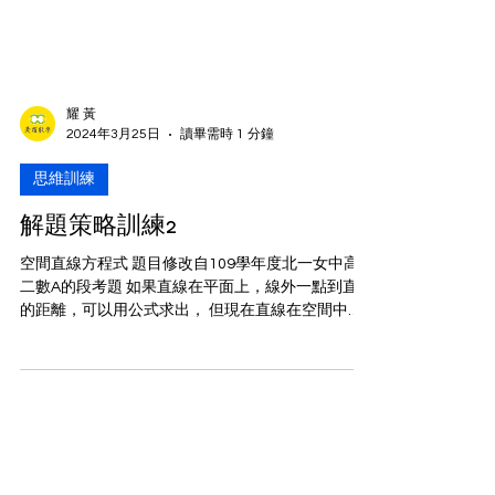
耀 黃
2024年3月25日
讀畢需時 1 分鐘
思維訓練
解題策略訓練2
空間直線方程式 題目修改自109學年度北一女中高
二數A的段考題 如果直線在平面上，線外一點到直線
的距離，可以用公式求出， 但現在直線在空間中，
該怎麼做呢？ 空間直線的方程式，會告訴我們，這
條直線L通過的點，以及直線的方向向量， 直線上的
點，都可以用參數式表示， 因此，...