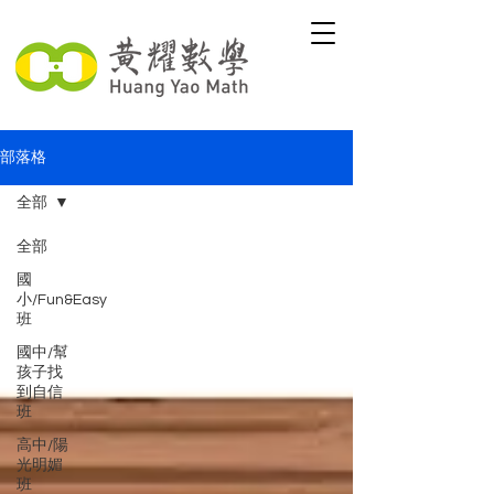
部落格
全部
全部
國
小/Fun&Easy
班
國中/幫
孩子找
到自信
班
高中/陽
光明媚
班