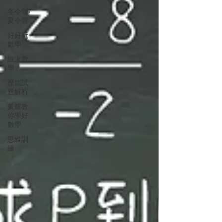
冬令營/
夏令營
好好玩
數學
線上教
學
歷屆試
題解析
黃耀教
你學好
數學
思維訓
練