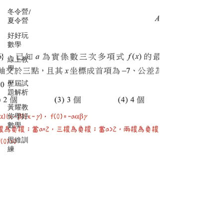
冬令營/
夏令營
好好玩
數學
線上教
學
歷屆試
題解析
黃耀教
你學好
數學
思維訓
練