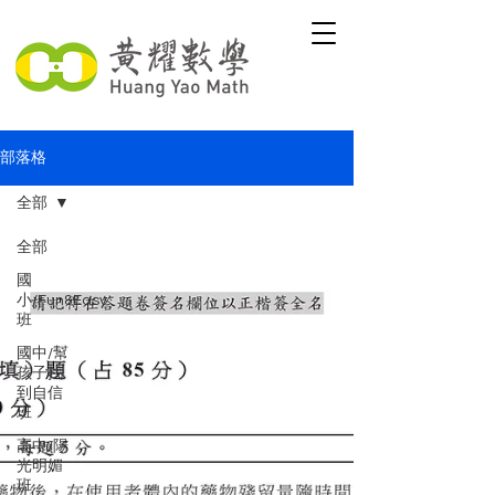
部落格
全部
全部
國
小/Fun&Easy
班
國中/幫
孩子找
到自信
班
高中/陽
光明媚
班