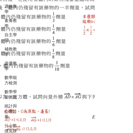
適性教
學
素養教
學
自主學
習
補救教
學
資優教
學
數學能
力檢測
數學學
習困難
統計與
心理計
量
分小數
撲克牌